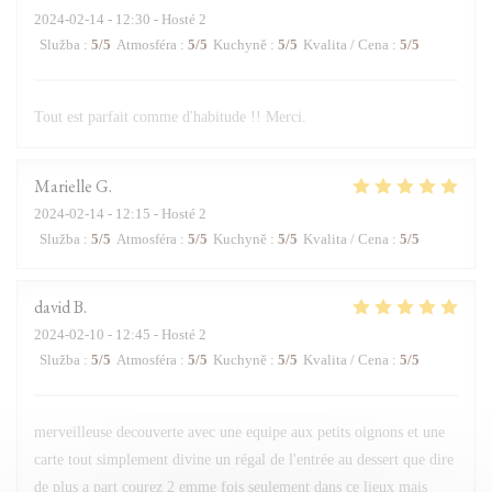
2024-02-14
- 12:30 - Hosté 2
Služba
:
5
/5
Atmosféra
:
5
/5
Kuchyně
:
5
/5
Kvalita / Cena
:
5
/5
Tout est parfait comme d'habitude !! Merci.
Marielle
G
2024-02-14
- 12:15 - Hosté 2
Služba
:
5
/5
Atmosféra
:
5
/5
Kuchyně
:
5
/5
Kvalita / Cena
:
5
/5
david
B
2024-02-10
- 12:45 - Hosté 2
Služba
:
5
/5
Atmosféra
:
5
/5
Kuchyně
:
5
/5
Kvalita / Cena
:
5
/5
merveilleuse decouverte avec une equipe aux petits oignons et une
carte tout simplement divine un régal de l'entrée au dessert que dire
de plus a part courez 2 emme fois seulement dans ce lieux mais