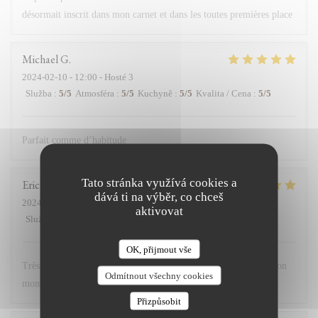
désormait inscrit dans mon carnet et dans les toutes premières place
Michael
G
2024-02-10
- 12:00 - Hosté 3
Služba
:
5
/5
Atmosféra
:
5
/5
Kuchyně
:
5
/5
Kvalita / Cena
:
5
/5
Parfait comme d’habitude
Tato stránka využívá cookies a
Eric
M
dává ti na výběr, co chceš
2024-02-11
- 12:30 - Hosté 12
aktivovat
Služba
:
5
/5
Atmosféra
:
5
/5
Kuchyně
:
5
/5
Kvalita / Cena
:
5
/5
OK, přijmout vše
Très bon accueil, cuisine excellente. Nous avons passé un très bon
Odmítnout všechny cookies
moment
Přizpůsobit