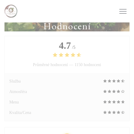
Panel pro správu cookies
Hodnocení
4.7
/5
Průměrné hodnocení —
1150 hodnoceni
Služba
Atmosféra
Menu
Kvalita/Cena