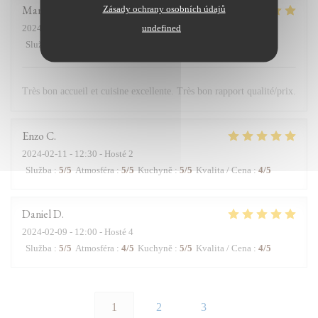
Marie
K
Zásady ochrany osobních údajů
undefined
2024-02-11
- 12:45 - Hosté 2
Služba
:
5
/5
Atmosféra
:
5
/5
Kuchyně
:
5
/5
Kvalita / Cena
:
5
/5
Très bon accueil et cuisine excellente. Très bon rapport qualité/prix.
Enzo
C
2024-02-11
- 12:30 - Hosté 2
Služba
:
5
/5
Atmosféra
:
5
/5
Kuchyně
:
5
/5
Kvalita / Cena
:
4
/5
Daniel
D
2024-02-09
- 12:00 - Hosté 4
Služba
:
5
/5
Atmosféra
:
4
/5
Kuchyně
:
5
/5
Kvalita / Cena
:
4
/5
1
2
3