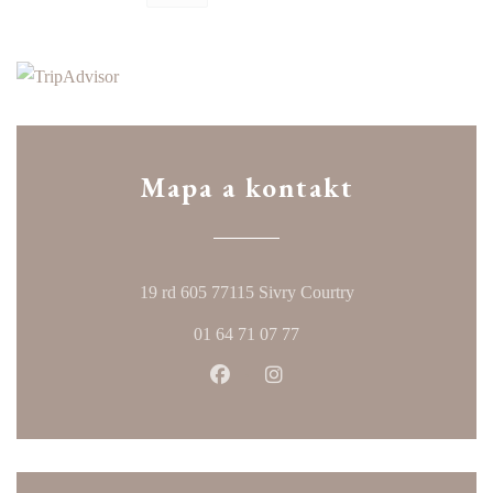
Mapa a kontakt
((otevře se v novém
19 rd 605 77115 Sivry Courtry
01 64 71 07 77
Facebook ((otevře se v novém okn
Instagram ((otevře se v no