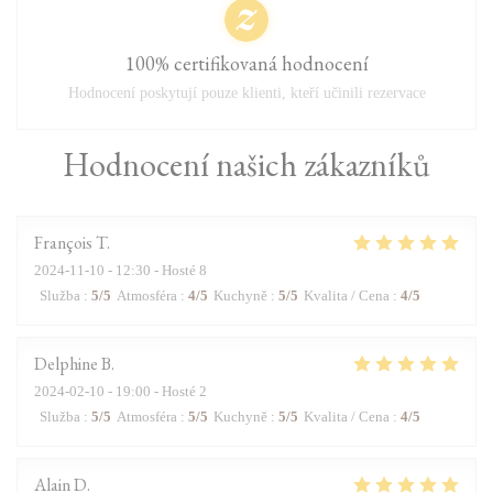
100% certifikovaná hodnocení
Hodnocení poskytují pouze klienti, kteří učinili rezervace
Hodnocení našich zákazníků
François
T
2024-11-10
- 12:30 - Hosté 8
Služba
:
5
/5
Atmosféra
:
4
/5
Kuchyně
:
5
/5
Kvalita / Cena
:
4
/5
Delphine
B
2024-02-10
- 19:00 - Hosté 2
Služba
:
5
/5
Atmosféra
:
5
/5
Kuchyně
:
5
/5
Kvalita / Cena
:
4
/5
Alain
D