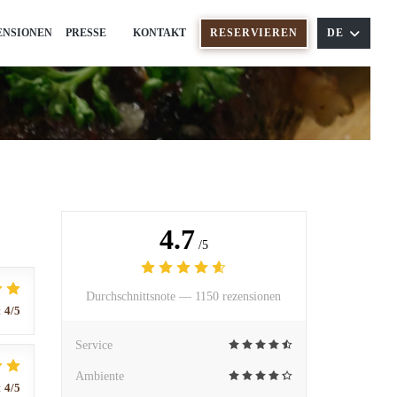
ENSIONEN
PRESSE
KONTAKT
RESERVIEREN
DE
((ÖFFNET EIN NEUES FENSTER))
4.7
/5
Durchschnittsnote —
1150 rezensionen
:
4
/5
Service
Ambiente
:
4
/5