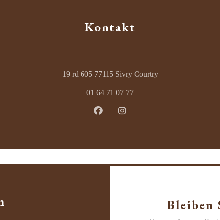
Kontakt
((öffnet ein neues Fe
19 rd 605 77115 Sivry Courtry
01 64 71 07 77
Facebook ((öffnet ein neues Fenst
Instagram ((öffnet ein neue
n
Bleiben