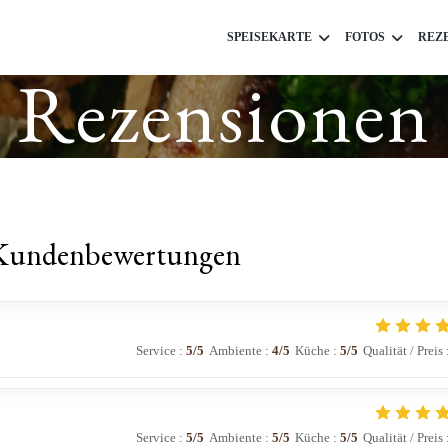
SPEISEKARTE
FOTOS
REZ
Rezensionen
Kundenbewertungen
Service
:
5
/5
Ambiente
:
4
/5
Küche
:
5
/5
Qualität / Preis
Service
:
5
/5
Ambiente
:
5
/5
Küche
:
5
/5
Qualität / Preis