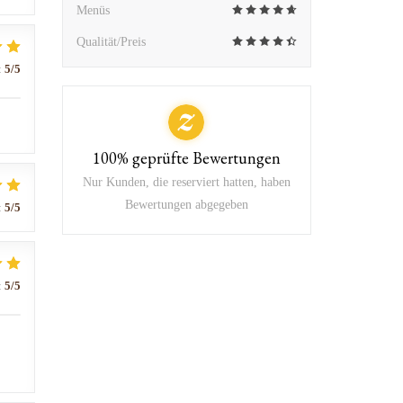
Menüs
Qualität/Preis
:
5
/5
100% geprüfte Bewertungen
Nur Kunden, die reserviert hatten, haben
Bewertungen abgegeben
:
5
/5
:
5
/5