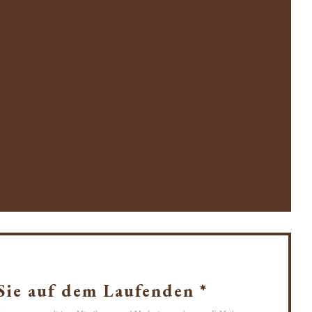
nster))
er))
s Fenster))
 Sie auf dem Laufenden
*