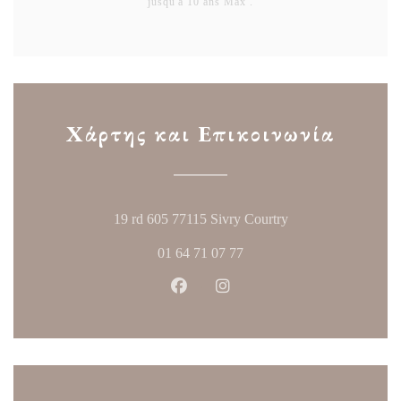
jusqu'à 10 ans Max .
Χάρτης και Επικοινωνία
((ανοίγει σε νέο πα
19 rd 605 77115 Sivry Courtry
01 64 71 07 77
Facebook ((ανοίγει σε νέο παράθυ
Instagram ((ανοίγει σε νέο