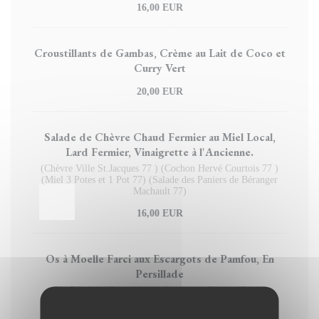
16,00 EUR
Croustillants de Gambas, Crème au Lait de Coco et
Curry Vert
20,00 EUR
Salade de Chèvre Chaud Fermier au Miel Local,
Lard Fermier, Vinaigrette à l'Ancienne.
(Chèvre Ville St.Jacques 77 ) (Cochon Hervé Courtois 77 )
(Miel 3 Potes et 1 Pot 77) (Salade des Paniers de Béranger
Machault 77)
16,00 EUR
Os à Moelle Farci aux Escargots de Pamfou, En
Persillade
Un Régal ! ( Ferme Janic) Gratiné au Four , 10 min
d'attente… Patience…