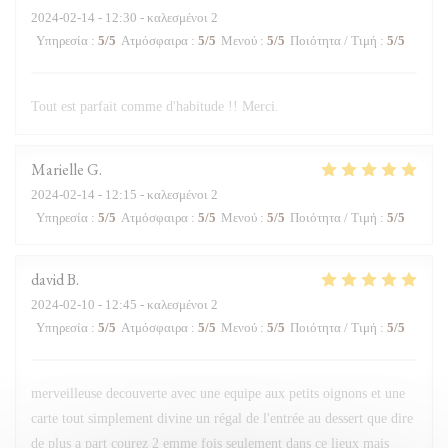
2024-02-14
- 12:30 - καλεσμένοι 2
Υπηρεσία
:
5
/5
Ατμόσφαιρα
:
5
/5
Μενού
:
5
/5
Ποιότητα / Τιμή
:
5
/5
Tout est parfait comme d'habitude !! Merci.
Marielle
G
2024-02-14
- 12:15 - καλεσμένοι 2
Υπηρεσία
:
5
/5
Ατμόσφαιρα
:
5
/5
Μενού
:
5
/5
Ποιότητα / Τιμή
:
5
/5
david
B
2024-02-10
- 12:45 - καλεσμένοι 2
Υπηρεσία
:
5
/5
Ατμόσφαιρα
:
5
/5
Μενού
:
5
/5
Ποιότητα / Τιμή
:
5
/5
merveilleuse decouverte avec une equipe aux petits oignons et une
carte tout simplement divine un régal de l'entrée au dessert que dire
de plus a part courez 2 emme fois seulement dans ce lieux mais