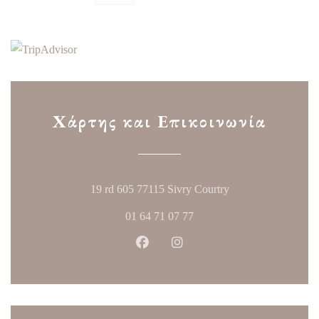
Χάρτης και Επικοινωνία
((ανοίγει σε νέο πα
19 rd 605 77115 Sivry Courtry
01 64 71 07 77
Facebook ((ανοίγει σε νέο παράθυ
Instagram ((ανοίγει σε νέο