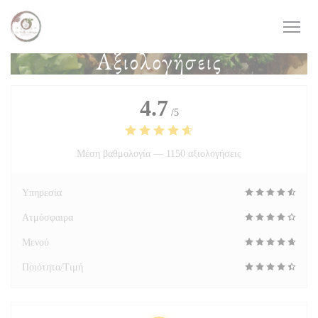
Πίνακας διαχείρισης "Μπισκότων" (Cookies)
Αξιολογήσεις
4.7
/5
Μέση βαθμολογία —
1150 αξιολογήσεις
Υπηρεσία
Ατμόσφαιρα
Μενού
Ποιότητα/Τιμή