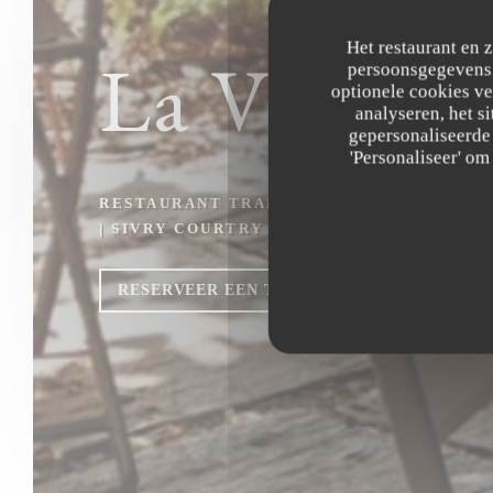
Het restaurant en 
La Vieille
persoonsgegevens. 
optionele cookies v
analyseren, het si
gepersonaliseerde 
'Personaliseer' o
RESTAURANT TRADITIONNEL
|
SIVRY COURTRY
RESERVEER EEN TAFEL