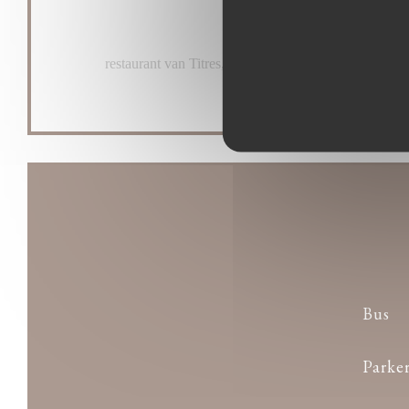
Betaalmethoden
restaurant van Titres, Contant geld, Vakantiecheques
Bus
Parke