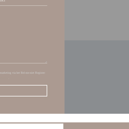
marketing via het Bel-me-niet Register:
cybeleid
.