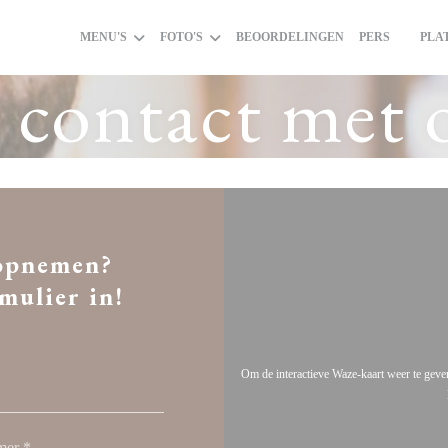
MENU'S
FOTO'S
BEOORDELINGEN
PERS
PLA
((OPEN
contact met 
 opnemen?
mulier in!
Om de interactieve Waze-kaart weer te gev