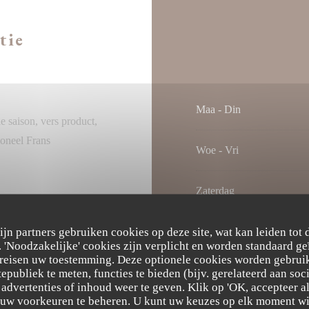
tie
Maa
-
Din
e saison, vers product,
ioneel Frans
Woe
-
Vri
Zaterdag
zijn partners gebruiken cookies op deze site, wat kan leiden tot
Zondag
elrestaurant
'Noodzakelijke' cookies zijn verplicht en worden standaard ge
ereisen uw toestemming. Deze optionele cookies worden gebruik
tepubliek te meten, functies te bieden (bijv. gerelateerd aan so
advertenties of inhoud weer te geven. Klik op 'OK, accepteer alle
m uw voorkeuren te beheren. U kunt uw keuzes op elk moment wi