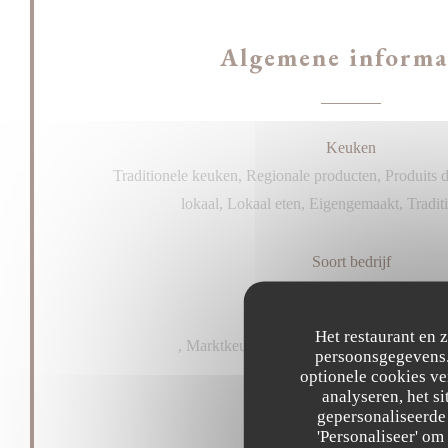
Algemene informa
Keuken
Traditionele keuken, Regionale producten, Produits d
lokaal, Lokaal eten, Eigengemaakt, Tradit
Soort bedrijf
Restaurant traditionnel
Het restaurant en 
, Marktkeuken, Lokaal geproduceerd voeds
persoonsgegevens. 
optionele cookies v
analyseren, het si
Diensten
gepersonaliseerde 
privatiseringen, haard, Terras
'Personaliseer' o