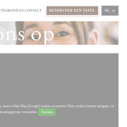
TTEGROND EN CONTACT
RESERVEER EEN TAFEL
NL
T IN EEN NIEUW VENSTER))
ons op
en, moet u Waze Map (Google) cookies accepteren. Deze cookies kunnen navigatie- en
locatiegegevens verzamelen.
Toestaan