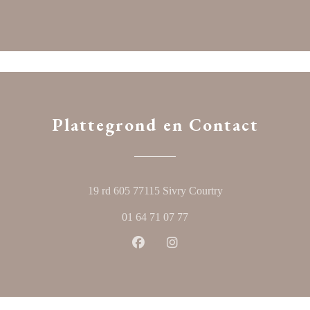
Plattegrond en Contact
((opent in een nieuw
19 rd 605 77115 Sivry Courtry
01 64 71 07 77
Facebook ((opent in een nieuw ven
Instagram ((opent in een ni