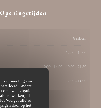
Openingstijden
Gesloten
12:00 - 14:00
12:00 - 14:00
19:00 - 21:30
•
 de verzameling van
12:00 - 14:00
ïnstalleerd. Andere
t om uw navigatie te
ciale netwerken) of
', 'Weiger alle' of
jzigen door op het