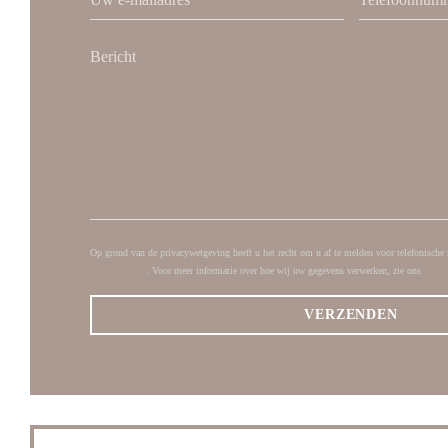
Op grond van de privacywetgeving heeft u het recht om u af te melden voor telefonische 
bel-me-niet.nl
. Voor meer informatie over hoe wij uw gegevens verwerken, zie ons
priva