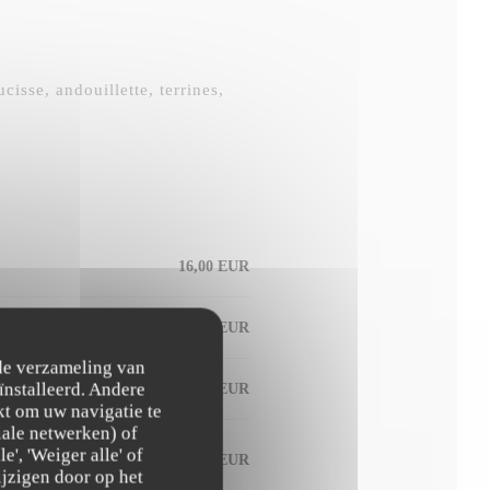
isse, andouillette, terrines,
16,00 EUR
16,00 EUR
 de verzameling van
ïnstalleerd. Andere
20,00 EUR
t om uw navigatie te
ciale netwerken) of
', 'Weiger alle' of
16,00 EUR
 Machault 77)
jzigen door op het