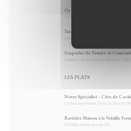
Os à Moelle Farci aux Escargots 
Un Régal ! ( Ferme Janic) Gratiné au F
Tataki de Thon Mariné au Sésame
(juste snackée, cru à l'intérieur)
Gaspacho de Tomate et Concombre
Légumes des Paniers de Béranger à Mac
LES PLATS
Notre Spécialité - Côte de Coch
Cochon légèrement Fumé au Bois de Hê
Ravioles Maison à la Volaille Fe
(Volaille Ferme Auvray 45)