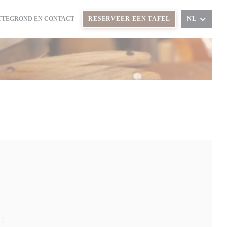
TTEGROND EN CONTACT
RESERVEER EEN TAFEL
NL
T IN EEN NIEUW VENSTER))
 !