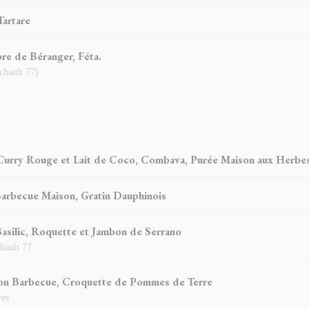
Tartare
e de Béranger, Féta.
chault 77)
Curry Rouge et Lait de Coco, Combava, Purée Maison aux Herbe
arbecue Maison, Gratin Dauphinois
Basilic, Roquette et Jambon de Serrano
hault 77
çon Barbecue, Croquette de Pommes de Terre
res