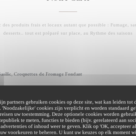
des produits frais et locaux autant que possible : Fumage, sauc
desserts.. tout est préparé sur place, au Rythme des saisons
asilic, Croquettes de Fromage Fondant
oins, Salade de légumes Marinés
zijn partners gebruiken cookies op deze site, wat kan leiden tot
au Lait de Coco et Curry Vert
'Noodzakelijke' cookies zijn verplicht en worden standaard ge
ereisen uw toestemming. Deze optionele cookies worden gebruik
tepubliek te meten, functies te bieden (bijv. gerelateerd aan so
u Miel Local, Lard Fermier, Vinaigrette à l'Ancienne.
advertenties of inhoud weer te geven. Klik op 'OK, accepteer alle
ervé Courtois 77 ) (Miel 3 Potes et 1 Pot 77) (Salade des Paniers de Béranger
m uw voorkeuren te beheren. U kunt uw keuzes op elk moment wi