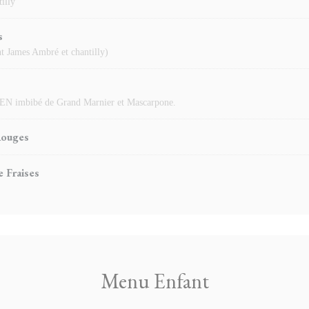
illy
s
t James Ambré et chantilly)
BIEN imbibé de Grand Marnier et Mascarpone.
Rouges
e Fraises
Menu Enfant