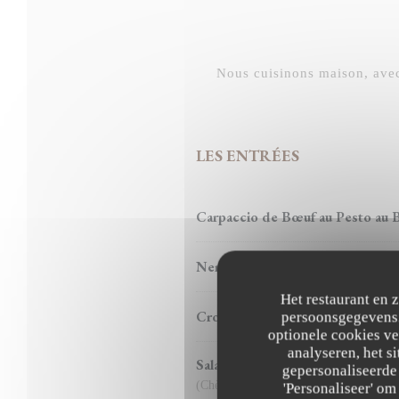
Nous cuisinons maison, avec 
LES ENTRÉES
Carpaccio de Bœuf au Pesto au B
Nems de Canard confit par nos S
Het restaurant en 
Croustillants de Gambas, Crème 
persoonsgegevens. 
optionele cookies v
analyseren, het si
Salade de Chèvre Chaud Fermier a
gepersonaliseerde 
(Chèvre Ville St.Jacques 77 ) (Cochon H
'Personaliseer' o