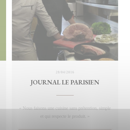
Notre Chef Matthieu Montin a présenté trois
salade pour l'occasion . On vous laisse regarder
Merci encore à toute l'équipe de l'émission
28/04/2016
JOURNAL LE PARISIEN
« Nous faisons une cuisine sans prétention, simple
et qui respecte le produit. »