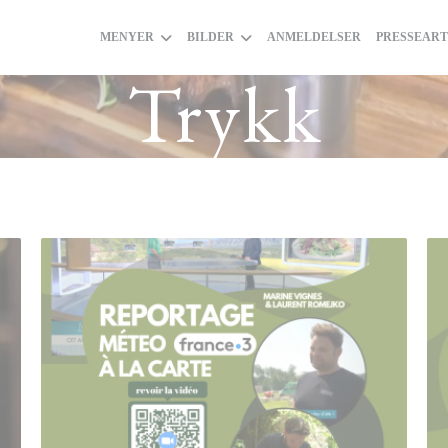
MENYER
BILDER
ANMELDELSER
PRESSEART
Trykk