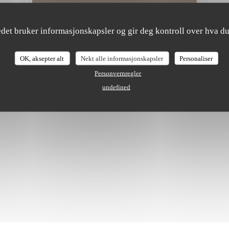
((ÅPNER I ET NYTT VIN
LES ARTIKKELEN
NYTT VINDU))
edet bruker informasjonskapsler og gir deg kontroll over hva du
ET NYTT VINDU))
OK, aksepter alt
Nekt alle informasjonskapsler
Personaliser
Personvernregler
undefined