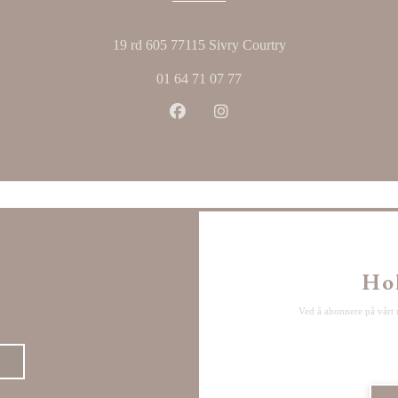
((åpner i et nytt vin
19 rd 605 77115 Sivry Courtry
01 64 71 07 77
Facebook ((åpner i et nytt vindu))
Instagram ((åpner i et nytt 
Ho
Ved å abonnere på vårt 