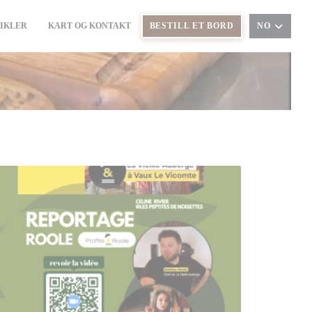
IKLER
KART OG KONTAKT
BESTILL ET BORD
NO
((ÅPNER I ET NYTT VINDU))