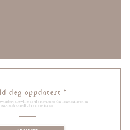
du))
vindu))
ld deg oppdatert
*
nyhetsbrev samtykker du til å motta personlig kommunikasjon og
markedsføringstilbud på e-post fra oss.