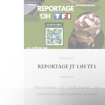
productions. C'est vraiment top de voir tous ces
gens qui travaillent avec passion, voir les liens
entre agriculteurs, éleveurs, restaurateur, caviste et
j'en passe.
Mais ce qui certain et nous anime tous… C'est
tout simplement vouloir faire plaisir aux gens
Vive la vie !
Merci @darownson
08/05/2019
REPORTAGE JT 13H TF1
Seine-et-Marne : à la "Vieille Auberge", une
cuisine qui exploite les produits du terroir