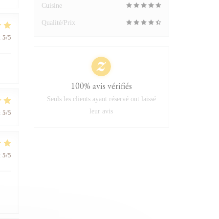
Cuisine
Qualité/Prix
:
5
/5
100% avis vérifiés
Seuls les clients ayant réservé ont laissé
leur avis
:
5
/5
:
5
/5