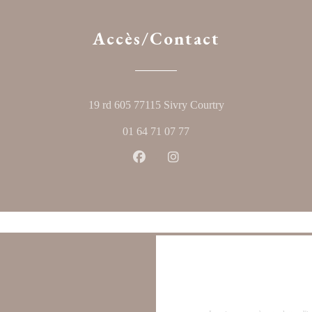
Accès/Contact
((ouvre une nouvelle
19 rd 605 77115 Sivry Courtry
01 64 71 07 77
Facebook ((ouvre une nouvelle fen
Instagram ((ouvre une nouve