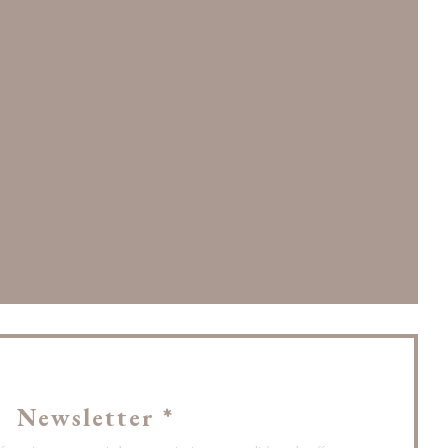
 fenêtre))
être))
lle fenêtre))
Newsletter
*