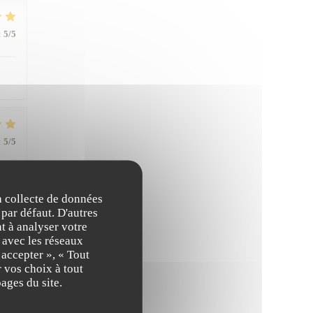
:
5
/5
:
5
/5
la collecte de données
 par défaut. D'autres
t à analyser votre
n avec les réseaux
:
5
/5
 accepter », « Tout
 vos choix à tout
ages du site.