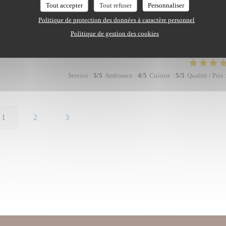
Tout accepter
Tout refuser
Personnaliser
Politique de protection des données à caractère personnel
Service
:
5
/5
Ambiance
:
5
/5
Cuisine
:
5
/5
Qualité / Prix
Politique de gestion des cookies
Service
:
5
/5
Ambiance
:
4
/5
Cuisine
:
5
/5
Qualité / Prix
1
2
3