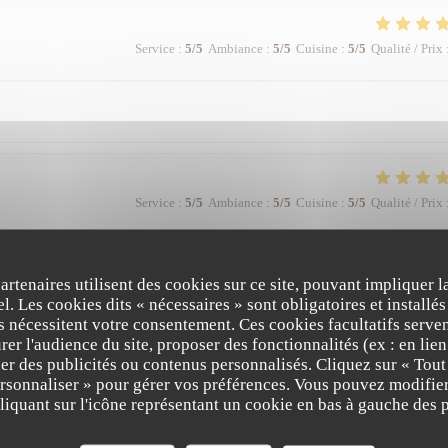
Service
:
5
/5
Ambiance
:
5
/5
Cuisine
:
5
/5
Qualité / Prix
Service
:
5
/5
Ambiance
:
5
/5
Cuisine
:
5
/5
Qualité / Prix
n très bon moment
partenaires utilisent des cookies sur ce site, pouvant impliquer 
l. Les cookies dits « nécessaires » sont obligatoires et installés
fs nécessitent votre consentement. Ces cookies facultatifs serven
er l'audience du site, proposer des fonctionnalités (ex : en lie
Service
:
5
/5
Ambiance
:
5
/5
Cuisine
:
5
/5
Qualité / Prix
er des publicités ou contenus personnalisés. Cliquez sur « Tout
ersonnaliser » pour gérer vos préférences. Vous pouvez modifier
iquant sur l'icône représentant un cookie en bas à gauche des p
alité/prix.