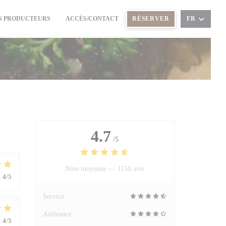
S PRODUCTEURS
ACCÈS/CONTACT
RÉSERVER
FR
((OUVRE UNE NOUVELLE FENÊTRE))
4.7
/5
Note moyenne —
1150 avis
:
4
/5
Service
Ambiance
:
4
/5