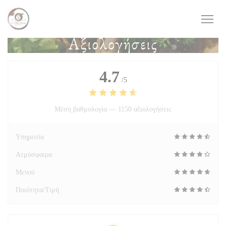
Πίνακας διαχείρισης "Μπισκότων" (Cookies)
Αξιολογήσεις
4.7
/5
Μέση βαθμολογία —
1150 αξιολογήσεις
Υπηρεσία
Ατμόσφαιρα
Μενού
Ποιότητα/Τιμή