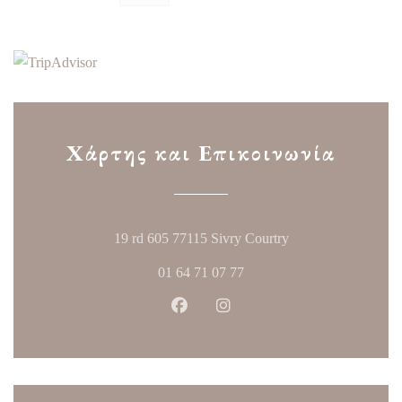
Χάρτης και Επικοινωνία
((ανοίγει σε νέο πα
19 rd 605 77115 Sivry Courtry
01 64 71 07 77
Facebook ((ανοίγει σε νέο παράθυ
Instagram ((ανοίγει σε νέο