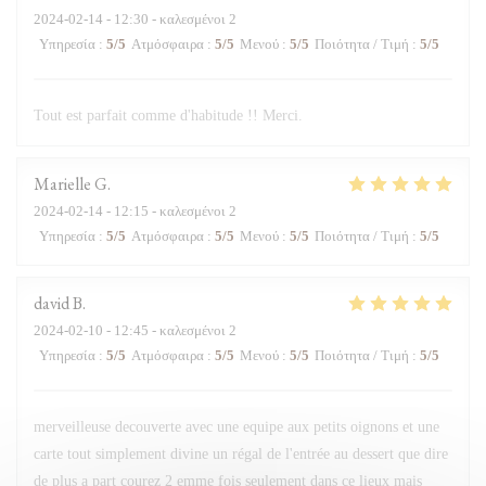
2024-02-14
- 12:30 - καλεσμένοι 2
Υπηρεσία
:
5
/5
Ατμόσφαιρα
:
5
/5
Μενού
:
5
/5
Ποιότητα / Τιμή
:
5
/5
Tout est parfait comme d'habitude !! Merci.
Marielle
G
2024-02-14
- 12:15 - καλεσμένοι 2
Υπηρεσία
:
5
/5
Ατμόσφαιρα
:
5
/5
Μενού
:
5
/5
Ποιότητα / Τιμή
:
5
/5
david
B
2024-02-10
- 12:45 - καλεσμένοι 2
Υπηρεσία
:
5
/5
Ατμόσφαιρα
:
5
/5
Μενού
:
5
/5
Ποιότητα / Τιμή
:
5
/5
merveilleuse decouverte avec une equipe aux petits oignons et une
carte tout simplement divine un régal de l'entrée au dessert que dire
de plus a part courez 2 emme fois seulement dans ce lieux mais