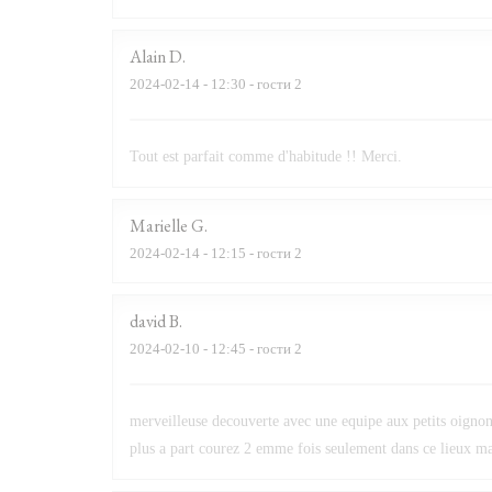
Alain
D
2024-02-14
- 12:30 - гости 2
Tout est parfait comme d'habitude !! Merci.
Marielle
G
2024-02-14
- 12:15 - гости 2
david
B
2024-02-10
- 12:45 - гости 2
merveilleuse decouverte avec une equipe aux petits oignons
plus a part courez 2 emme fois seulement dans ce lieux mai