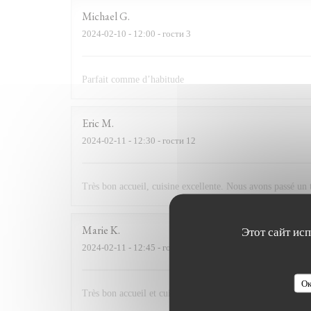
Michael
G
2024-02-10
- 12:00 - гости 3
Parfait comme d’habitude
Eric
M
2024-02-11
- 12:30 - гости 12
Très bon accueil, cuisine excellente. Nous avons passé u
Marie
K
Этот сайт ис
2024-02-11
- 12:45 - гости 2
Ок
Très bon accueil et cuisine excellente. Très bon rapport qu