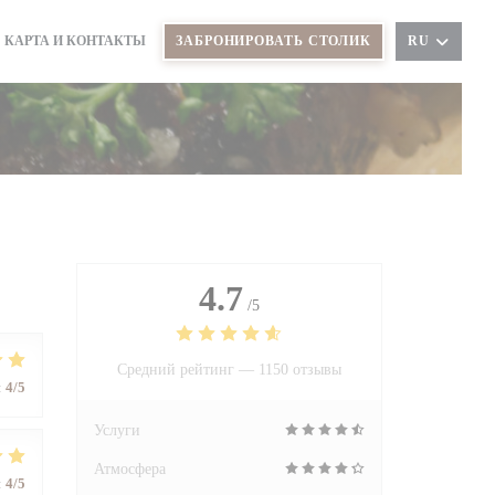
КАРТА И КОНТАКТЫ
ЗАБРОНИРОВАТЬ СТОЛИК
RU
(ОТКРЫВАЕТСЯ В НОВОМ ОКНЕ))
4.7
/5
Средний рейтинг —
1150 отзывы
:
4
/5
Услуги
Атмосфера
:
4
/5