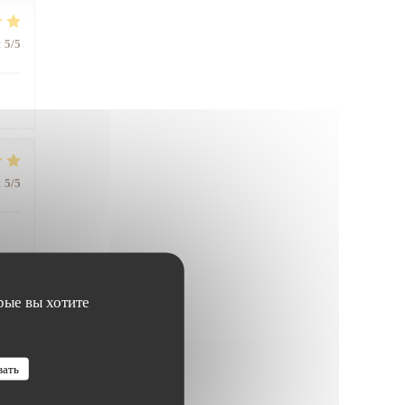
:
5
/5
:
5
/5
рые вы хотите
:
5
/5
вать