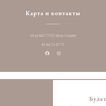
Карта и контакты
((открывается в н
19 rd 605 77115 Sivry Courtry
01 64 71 07 77
Facebook ((открывается в новом
Instagram ((открывается в
Будьт