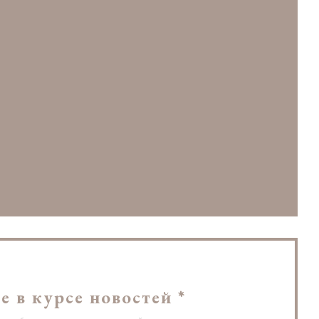
овом окне))
 окне))
 новом окне))
е в курсе новостей
*