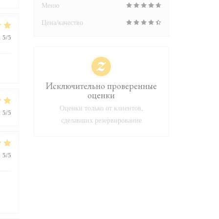
Меню
Цена/качество
:
5
/5
Исключительно проверенные
оценки
Оценки только от клиентов,
:
5
/5
сделавших резервирование
:
5
/5