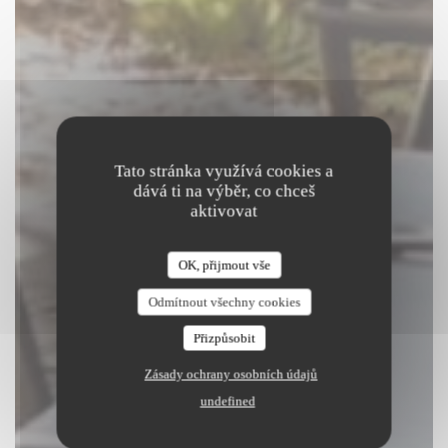
Tato stránka využívá cookies a
dává ti na výběr, co chceš
aktivovat
La Vieille Auberge
OK, přijmout vše
|
SIVRY COURTRY
Odmítnout všechny cookies
Přizpůsobit
REZERVOVAT STŮL
Zásady ochrany osobních údajů
undefined