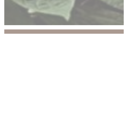
La Vieille Auberge
NÁŠ HOSTEL V
BLÍZKOSTI
MELUNU:
TRADIČNÍ
RESTAURACE S
TEPLÝM