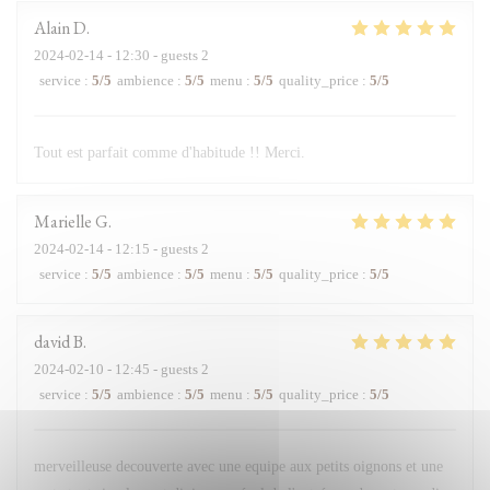
Alain
D
2024-02-14
- 12:30 - guests 2
service
:
5
/5
ambience
:
5
/5
menu
:
5
/5
quality_price
:
5
/5
Tout est parfait comme d'habitude !! Merci.
Marielle
G
2024-02-14
- 12:15 - guests 2
service
:
5
/5
ambience
:
5
/5
menu
:
5
/5
quality_price
:
5
/5
david
B
2024-02-10
- 12:45 - guests 2
service
:
5
/5
ambience
:
5
/5
menu
:
5
/5
quality_price
:
5
/5
merveilleuse decouverte avec une equipe aux petits oignons et une