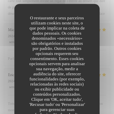
carte tout simplement divine un régal de l'entrée au dessert que dire
de plus a part courez 2 emme fois seulement dans ce lieux mais
désormait inscrit dans mon carnet et dans les toutes premières place
O restaurante e seus parceiros
utilizam cookies neste site, o
que pode implicar na coleta de
Michael
G
dados pessoais. Os cookies
2024-02-10
- 12:00 - guests 3
denominados «necessários»
service
:
5
/5
ambience
:
5
/5
menu
:
5
/5
quality_price
:
5
/5
são obrigatórios e instalados
por padrão. Outros cookies
opcionais requerem seu
consentimento. Esses cookies
Parfait comme d’habitude
opcionais servem para analisar
sua navegação, medir a
audiência do site, oferecer
Eric
M
funcionalidades (por exemplo,
2024-02-11
- 12:30 - guests 12
relacionadas às redes sociais)
service
:
5
/5
ambience
:
5
/5
menu
:
5
/5
quality_price
:
5
/5
ou exibir publicidade ou
conteúdos personalizados.
Clique em 'OK, aceitar tudo',
Très bon accueil, cuisine excellente. Nous avons passé un très bon
'Recusar tudo' ou 'Personalizar'
para gerenciar suas
moment