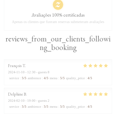
Avaliações 100% certificadas
Apenas os clientes que fizeram reservas submeteram avaliações
reviews_from_our_clients_followi
ng_booking
François
T
2024-11-10
- 12:30 - guests 8
service
:
5
/5
ambience
:
4
/5
menu
:
5
/5
quality_price
:
4
/5
Delphine
B
2024-02-10
- 19:00 - guests 2
service
:
5
/5
ambience
:
5
/5
menu
:
5
/5
quality_price
:
4
/5