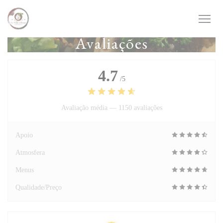
Painel de Gerenciamento de Cookies
Avaliações
4.7
/5
Avaliação média —
1150 avaliações
Apoio
Atmosfera
Menus
Qualidade/Preço