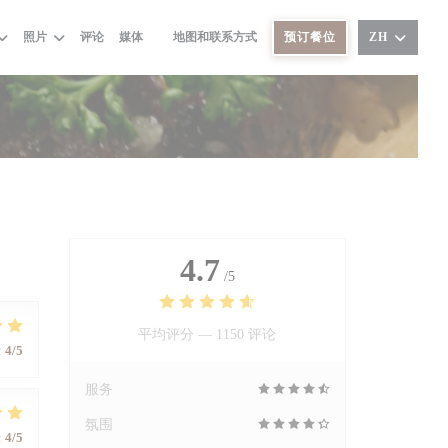
照片
评论
媒体
地图和联系方式
预订餐位
ZH
((在新窗口中打开))
4.7
/5
平均评分 —
1150 评论
:
4
/5
服务
氛围
:
4
/5