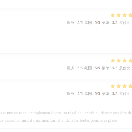
服务
:
5
/5
氛围
:
5
/5
菜单
:
5
/5
质价比
服务
:
5
/5
氛围
:
5
/5
菜单
:
5
/5
质价比
服务
:
5
/5
氛围
:
5
/5
菜单
:
5
/5
质价比
 et une carte tout simplement divine un régal de l'entrée au dessert que dire de
s désormait inscrit dans mon carnet et dans les toutes premières place