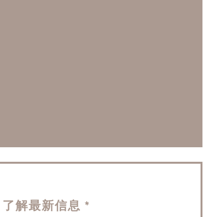
)
开))
了解最新信息
*