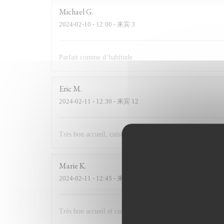
Michael
G
2024-02-10
- 12:00 - 来宾 3
Parfait comme d’habitude
Eric
M
2024-02-11
- 12:30 - 来宾 12
Très bon accueil, cuisine excellente. Nous avons passé u
Marie
K
2024-02-11
- 12:45 - 来宾 2
Très bon accueil et cuisine excellente. Très bon rapport qu