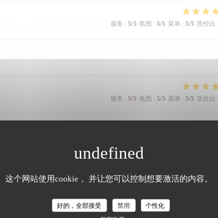
服务
:
5
/5
氛围
:
5
/5
菜单
:
5
/5
质价比
服务
:
5
/5
氛围
:
5
/5
菜单
:
5
/5
质价比
n très bon moment
服务
:
5
/5
氛围
:
5
/5
菜单
:
5
/5
质价比
这个网站使用cookie， 并让您可以控制想要激活的内容。
好的，全部接受
禁用
个性化
alité/prix.