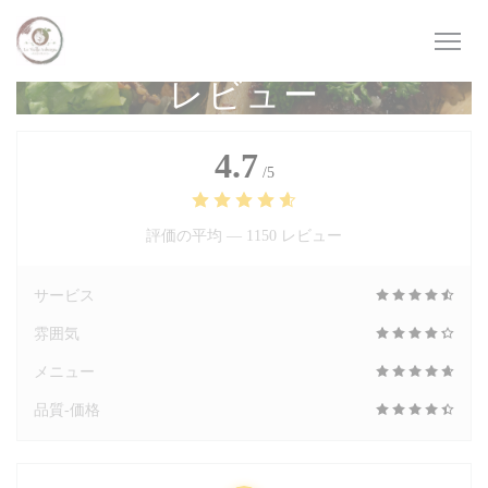
クッキー利用の管理について
レビュー
4.7
/5
評価の平均 —
1150 レビュー
サービス
雰囲気
メニュー
品質-価格