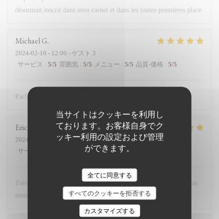
désormait inscrit dans mon carnet et dans les toutes premières place
Michael
G
2024-02-10
- 12:00 - ゲスト 3
サービス
:
5
/5
雰囲気
:
5
/5
メニュー
:
5
/5
品質-価格
:
5
/5
Parfait comme d’habitude
当サイトはクッキーを利用し
ております。お客様自身でク
Eric
M
ッキー利用の設定および管理
2024-02-11
- 12:30 - ゲスト 12
ができます。
サービス
:
5
/5
雰囲気
:
5
/5
メニュー
:
5
/5
品質-価格
:
5
/5
全てに同意する
Très bon accueil, cuisine excellente. Nous avons passé un très bon
すべてのクッキーを拒否する
moment
カスタマイズする