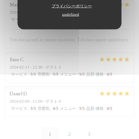
Marie
K
プライバシーポリシー
2024-02-11
- 12:45 - ゲスト 2
undefined
サービス
:
5
/5
雰囲気
:
5
/5
メニュー
:
5
/5
品質-価格
:
5
/5
Très bon accueil et cuisine excellente. Très bon rapport qualité/prix.
Enzo
C
2024-02-11
- 12:30 - ゲスト 2
サービス
:
5
/5
雰囲気
:
5
/5
メニュー
:
5
/5
品質-価格
:
4
/5
Daniel
D
2024-02-09
- 12:00 - ゲスト 4
サービス
:
5
/5
雰囲気
:
4
/5
メニュー
:
5
/5
品質-価格
:
4
/5
1
2
3