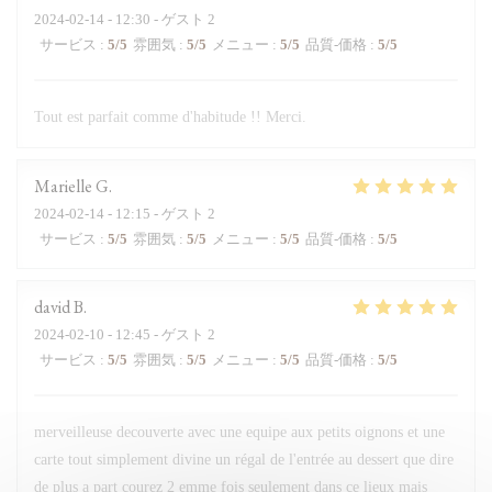
2024-02-14
- 12:30 - ゲスト 2
サービス
:
5
/5
雰囲気
:
5
/5
メニュー
:
5
/5
品質-価格
:
5
/5
Tout est parfait comme d'habitude !! Merci.
Marielle
G
2024-02-14
- 12:15 - ゲスト 2
サービス
:
5
/5
雰囲気
:
5
/5
メニュー
:
5
/5
品質-価格
:
5
/5
david
B
2024-02-10
- 12:45 - ゲスト 2
サービス
:
5
/5
雰囲気
:
5
/5
メニュー
:
5
/5
品質-価格
:
5
/5
merveilleuse decouverte avec une equipe aux petits oignons et une
carte tout simplement divine un régal de l'entrée au dessert que dire
de plus a part courez 2 emme fois seulement dans ce lieux mais